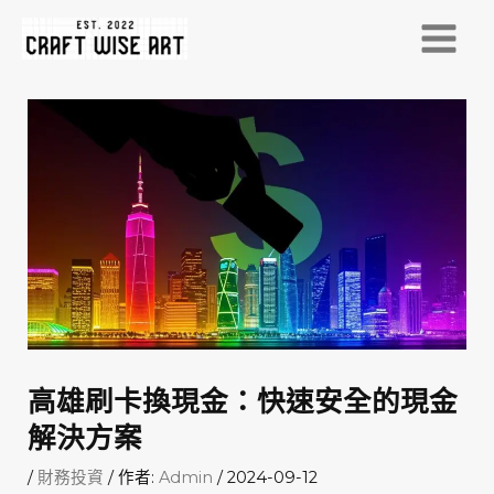
跳
至
MAI
主
MEN
要
內
容
高雄刷卡換現金：快速安全的現金
解決方案
/
財務投資
/ 作者:
Admin
/
2024-09-12