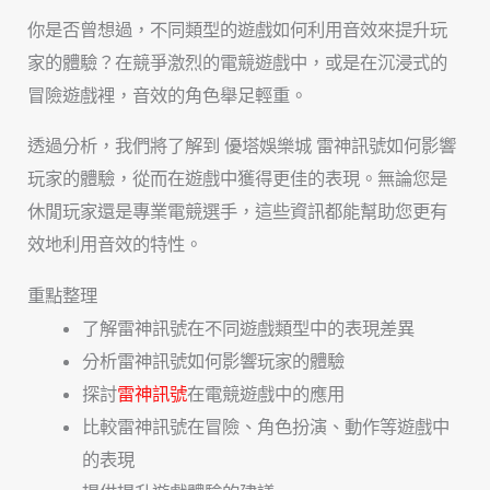
你是否曾想過，不同類型的遊戲如何利用音效來提升玩
家的體驗？在競爭激烈的電競遊戲中，或是在沉浸式的
冒險遊戲裡，音效的角色舉足輕重。
透過分析，我們將了解到 優塔娛樂城 雷神訊號如何影響
玩家的體驗，從而在遊戲中獲得更佳的表現。無論您是
休閒玩家還是專業電競選手，這些資訊都能幫助您更有
效地利用音效的特性。
重點整理
了解雷神訊號在不同遊戲類型中的表現差異
分析雷神訊號如何影響玩家的體驗
探討
雷神訊號
在電競遊戲中的應用
比較雷神訊號在冒險、角色扮演、動作等遊戲中
的表現