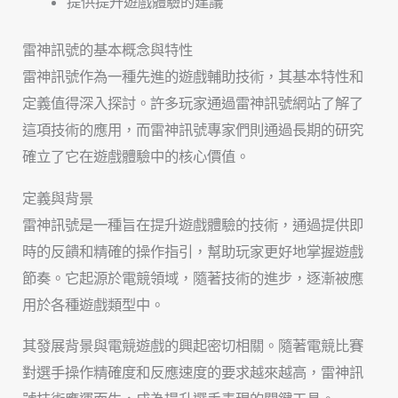
提供提升遊戲體驗的建議
雷神訊號的基本概念與特性
雷神訊號作為一種先進的遊戲輔助技術，其基本特性和
定義值得深入探討。許多玩家通過雷神訊號網站了解了
這項技術的應用，而雷神訊號專家們則通過長期的研究
確立了它在遊戲體驗中的核心價值。
定義與背景
雷神訊號是一種旨在提升遊戲體驗的技術，通過提供即
時的反饋和精確的操作指引，幫助玩家更好地掌握遊戲
節奏。它起源於電競領域，隨著技術的進步，逐漸被應
用於各種遊戲類型中。
其發展背景與電競遊戲的興起密切相關。隨著電競比賽
對選手操作精確度和反應速度的要求越來越高，雷神訊