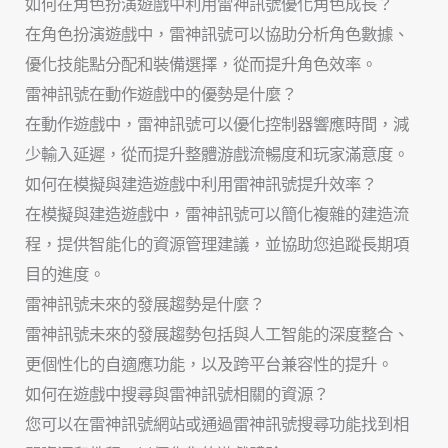
如何在角色扮演遊戲中利用雷神訊號優化角色成長？
在角色扮演遊戲中，雷神訊號可以協助分析角色數據、
優化技能點分配和裝備選擇，從而提升角色效率。
雷神訊號在動作遊戲中的優勢是什麼？
在動作遊戲中，雷神訊號可以優化控制器響應時間，減
少輸入延遲，從而提升整體游戲流暢度和玩家滿意度。
如何在模擬與建造遊戲中利用雷神訊號提升效率？
在模擬與建造遊戲中，雷神訊號可以簡化複雜的建造流
程，提供智能化的資源管理建議，並協助您追蹤長期項
目的進度。
雷神訊號未來的發展趨勢是什麼？
雷神訊號未來的發展趨勢包括與人工智能的深度整合、
更個性化的自適應功能，以及跨平台兼容性的提升。
如何在遊戲中搜尋與雷神訊號相關的資源？
您可以在雷神訊號網站或通過雷神訊號搜尋功能找到相