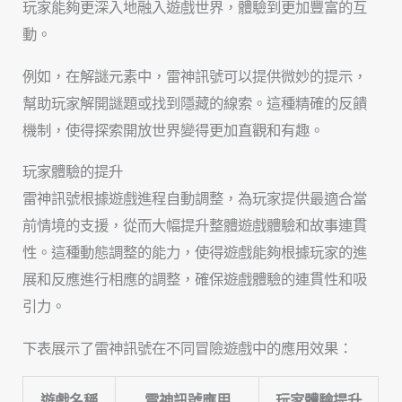
玩家能夠更深入地融入遊戲世界，體驗到更加豐富的互
動。
例如，在解謎元素中，雷神訊號可以提供微妙的提示，
幫助玩家解開謎題或找到隱藏的線索。這種精確的反饋
機制，使得探索開放世界變得更加直觀和有趣。
玩家體驗的提升
雷神訊號根據遊戲進程自動調整，為玩家提供最適合當
前情境的支援，從而大幅提升整體遊戲體驗和故事連貫
性。這種動態調整的能力，使得遊戲能夠根據玩家的進
展和反應進行相應的調整，確保遊戲體驗的連貫性和吸
引力。
下表展示了雷神訊號在不同冒險遊戲中的應用效果：
遊戲名稱
雷神訊號應用
玩家體驗提升