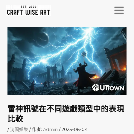
跳
至
MAI
主
MEN
要
內
容
雷神訊號在不同遊戲類型中的表現
比較
/
消閑娛樂
/ 作者:
Admin
/
2025-08-04