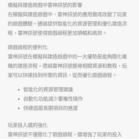
模擬與建造遊戲中雷神訊號的影響
在模擬與建造遊戲中，雷神訊號的應用徹底改變了玩家
的遊戲體驗。通過提供智能化的資源管理和優化建造流
程，雷神訊號使得遊戲過程更加順暢和高效。
遊戲過程的便利化
雷神訊號在模擬與建造遊戲中的一大優勢是能夠簡化複
雜的建造流程。透過雷神訊號搜尋相關資源和教程，玩
家可以快速找到所需的資訊，從而優化遊戲過程。
智能化的資源管理建議
自動化功能減少重複性操作
快速追蹤長期項目的進度
玩家投入感的強化
雷神訊號不僅簡化了遊戲過程，還增強了玩家的投入