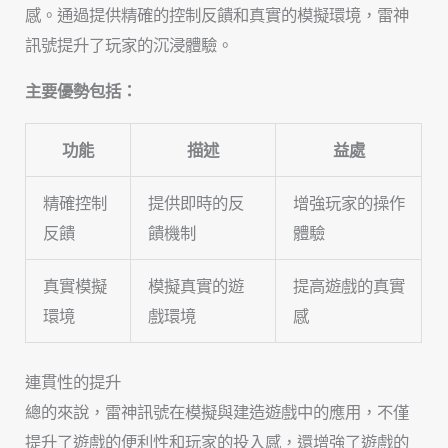
感。通過提供精確的控制反饋和真實的模擬環境，雷神
訊號提升了玩家的沉浸體驗。
主要優勢包括：
功能
描述
益處
精確控制
提供即時的反
增強玩家的操作
反饋
饋機制
體驗
真實模擬
模擬真實的遊
提高遊戲的真實
環境
戲環境
感
連貫性的提升
總的來說，雷神訊號在模擬與建造遊戲中的應用，不僅
提升了遊戲的便利性和玩家的投入感，還增強了遊戲的