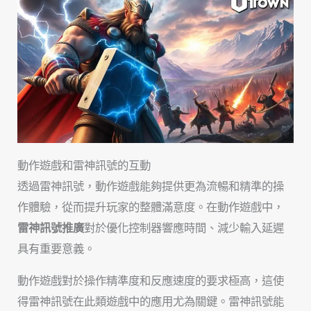
動作遊戲和雷神訊號的互動
透過雷神訊號，動作遊戲能夠提供更為流暢和精準的操
作體驗，從而提升玩家的整體滿意度。在動作遊戲中，
雷神訊號推廣
對於優化控制器響應時間、減少輸入延遲
具有重要意義。
動作遊戲對於操作精準度和反應速度的要求極高，這使
得雷神訊號在此類遊戲中的應用尤為關鍵。雷神訊號能