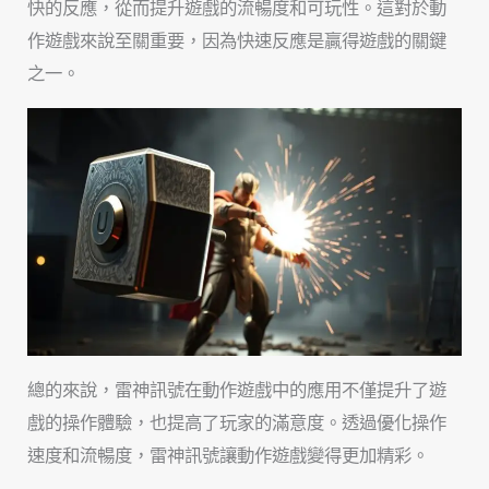
快的反應，從而提升遊戲的流暢度和可玩性。這對於動
作遊戲來說至關重要，因為快速反應是贏得遊戲的關鍵
之一。
總的來說，雷神訊號在動作遊戲中的應用不僅提升了遊
戲的操作體驗，也提高了玩家的滿意度。透過優化操作
速度和流暢度，雷神訊號讓動作遊戲變得更加精彩。