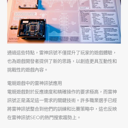
通過這些特點，雷神訊號不僅提升了玩家的遊戲體驗，
也為遊戲開發者提供了新的思路，以創造更具互動性和
挑戰性的遊戲內容。
電競遊戲中的雷神訊號應用
電競遊戲對於反應速度和精確操作的要求極高，而雷神
訊號正是滿足這一需求的關鍵技術。許多職業選手已經
將雷神訊號整合到他們的訓練和比賽策略中，這也反映
在雷神訊號SEO的熱門搜索趨勢上。