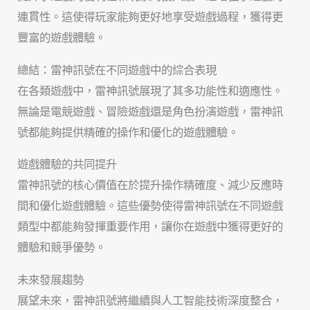
連貫性。這使得玩家能夠更好地享受遊戲過程，獲得更
豐富的遊戲體驗。
總結：雷神訊號在不同遊戲中的綜合表現
在各類遊戲中，雷神訊號展現了其多功能性和適應性。
無論是電競遊戲、冒險遊戲還是角色扮演遊戲，雷神訊
號都能夠提供精確的操作和優化的遊戲體驗。
遊戲體驗的共同提升
雷神訊號的核心價值在於提升操作精確度、減少反應時
間和優化遊戲體驗。這些優勢使得雷神訊號在不同遊戲
類型中都能夠發揮重要作用，讓你在遊戲中獲得更好的
體驗和競爭優勢。
未來發展趨勢
展望未來，雷神訊號將繼續與人工智能技術深度整合，