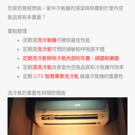
您是否曾經想過，家中冷氣機的清潔與保養對於室內空
氣品質有多重要？
重點整理
定期清
洗冷氣機
可確保最佳性能
定期清
洗冷氣
可預防過敏和呼吸道不適
定期洗冷氣移除冷氣內部的灰塵、細菌和黴菌
定期
清洗冷氣
改善室內空氣品質和冷氣運作效率
定期
GTS 智賢專業
洗冷氣
維護冷氣機的重要性
洗冷氣的重要性與預防措施