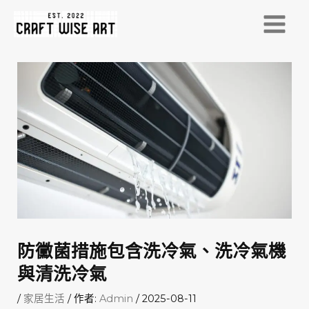
跳
至
MAI
主
MEN
要
內
容
防黴菌措施包含洗冷氣、洗冷氣機
與清洗冷氣
/
家居生活
/ 作者:
Admin
/
2025-08-11