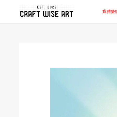
跳
媒體營
至
主
要
內
容