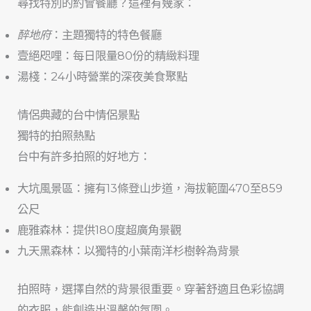
尋找特別的約會餐廳？這裡有幾家：
醉地府
：主題獨特的特色餐廳
壹絕咫哩：每日限量80份的精緻料理
湯棧：24小時營業的深夜美食聚點
情侶典藏的台中情侶景點
獨特的拍照熱點
台中有許多拍照的好地方：
大坑風景區：擁有13條登山步道，海拔範圍470至859
公尺
鹿雅森林：提供180度超廣角景觀
九天黑森林：以獨特的小葉南洋杉樹幹為背景
拍照時，選擇自然的背景很重要。穿著舒適且色彩協調
的衣服，能創造出溫馨的氛圍。