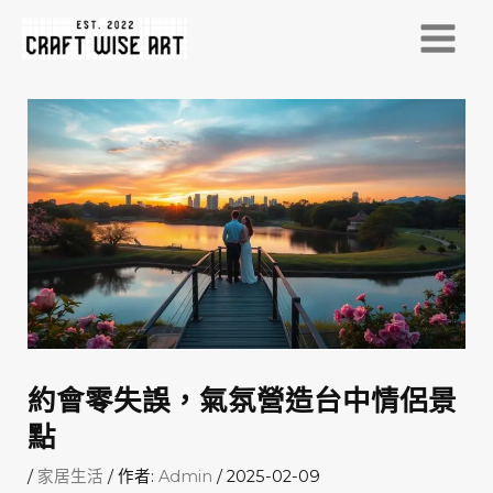
跳
至
MAI
主
MEN
要
內
容
約會零失誤，氣氛營造台中情侶景
點
/
家居生活
/ 作者:
Admin
/
2025-02-09