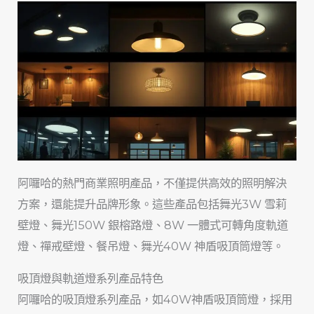
阿囉哈的熱門商業照明產品，不僅提供高效的照明解決
方案，還能提升品牌形象。這些產品包括舞光3W 雪莉
壁燈、舞光150W 銀榕路燈、8W 一體式可轉角度軌道
燈、禪戒壁燈、餐吊燈、舞光40W 神盾吸頂筒燈等。
吸頂燈與軌道燈系列產品特色
阿囉哈的吸頂燈系列產品，如40W神盾吸頂筒燈，採用