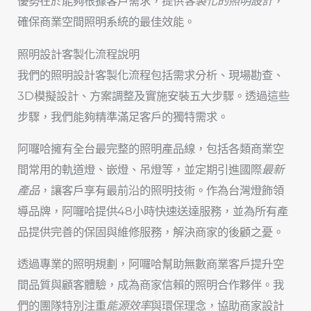
優勢在於能夠根據客戶需求，提供
客製化的照明設計
，
確保商業空間照明系統的最佳效能。
照明設計客製化流程說明
我們的照明設計客製化流程包括需求分析、現場勘查、
3D模擬設計、方案調整及實施安裝五大步驟。透過這些
步驟，我們能夠精準滿足客戶的獨特需求。
阿囉哈擁有全台最完整的照明產品線，包括各類商業空
間常用的軌道燈、嵌燈、吊燈等，並定期引進國際
最新
產品
，讓客戶享有最前沿的照明技術。作為台灣燈飾領
導品牌，阿囉哈提供48小時快速送達服務，並為所有產
品提供完善的保固與維修服務，解決商家的後顧之憂。
透過專業的照明規劃，阿囉哈幫助無數商業客戶提升空
間品質與顧客體驗，成為商家信賴的照明合作夥伴。我
們的團隊特別注重
能源效率
與環保理念，協助商家設計