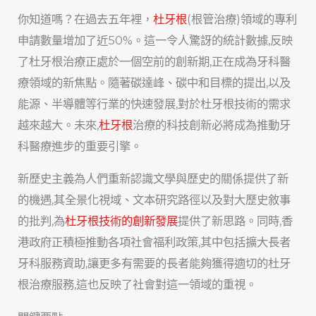
你知道嗎？在過去五年裡，
杜牙根
(根管治療)領域的專利
申請數量增加了近50%。這一令人驚訝的統計數據,反映
了杜牙根治療正處於一個空前的創新期,正在成為牙科醫
療領域的新焦點。隨著碳達峰、碳中和目標的提出,以及
能源、半導體等行業的快速發展,對於杜牙根技術的需求
越來越大。未來,
杜牙根
治療的科技創新必將成為推動牙
科醫療進步的重要引擎。
新歷史主義為人們重新認識文學與歷史的關係提供了新
的機遇,其全景化視域、文本研究路徑以及對大歷史敘事
的批判,為
杜牙根技術的創新發展
提供了新思路。同時,香
港政府正積極推動各項社會福利政策,其中包括擴大長者
牙科服務資助,讓更多有需要的長者能夠獲得適切的杜牙
根治療服務,這也反映了社會對這一領域的重視。