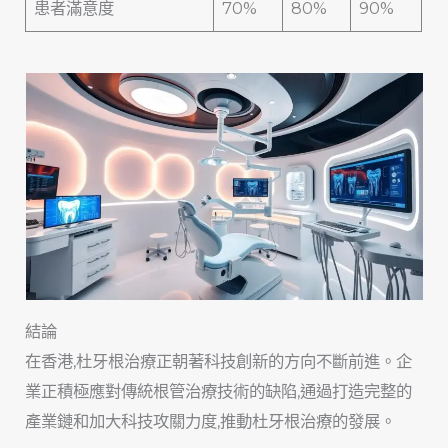
患者滿意度
70%
80%
90%
結論
在香港,杜牙根治療正朝著科技創新的方向不斷前進。企
業正積極應對傳統根管治療技術的缺陷,通過打造完整的
產業鏈和加大科技攻關力度,推動杜牙根治療的發展。