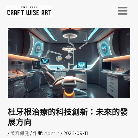
跳
至
MAI
主
MEN
要
內
容
杜牙根治療的科技創新：未來的發
展方向
/
美容保健
/ 作者:
Admin
/
2024-09-11