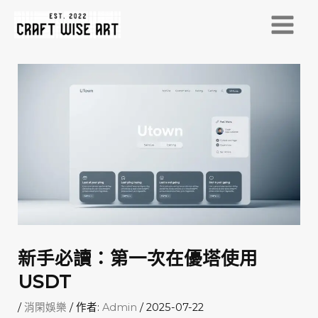
跳
至
MAI
主
MEN
要
內
容
新手必讀：第一次在優塔使用
USDT
/
消閑娛樂
/ 作者:
Admin
/
2025-07-22