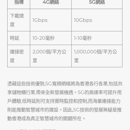
指標
4G網絡
5G網絡
下載速
1Gbps
10Gbps
度
時延
10-20毫秒
1-10毫秒
連接密
2,000個/平方公
1,000,000個/平方公
度
里
里
憑藉這些技術優勢,5G寬頻網絡將為香港各行各業,包括共
享儲物櫃行業,帶來全新發展機遇。5G的高速率可提升用
戶體驗,低時延則可支持實時監控和控制,而海量連接能力
則能推動智慧城市的建設。因此,5G技術的發展無疑是推
動香港成為真正智慧城市的關鍵所在。