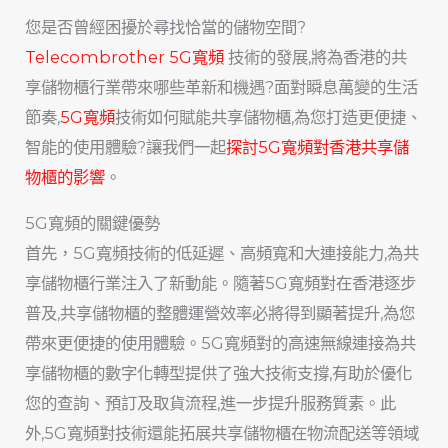
您是否曾經困擾於尋找恰當的儲物空間?
Telecombrother 5G寬頻
技術的發展,將為香港的共
享儲物櫃行業帶來哪些革新和機遇?面對瞬息萬變的生活
節奏,
5G寬頻
技術如何賦能共享儲物櫃,為您打造更便捷、
智能的使用體驗?讓我們一起
探討5G寬頻對香港共享儲
物櫃的影響
。
5G寬頻的關鍵優勢
首先，5G寬頻技術的低延遲、高頻寬和大連接能力,為共
享儲物櫃行業注入了新動能。隨著5G寬頻對在香港逐步
普及,共享儲物櫃的整體運營效率必將得到顯著提升,為您
帶來更便捷的使用體驗。5G寬頻對的高速無線連接為共
享儲物櫃的數字化轉型提供了強大技術支撐,有助於優化
您的查詢、預訂及取貨流程,進一步提升服務質素。此
外,5G寬頻對技術還能拓展共享儲物櫃在物流配送等領域