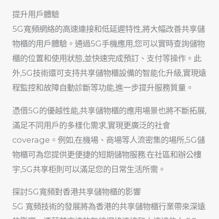
提升用戶體驗
5G寬頻網絡的高速連接和低延遲特性,將大幅改善共享儲
物櫃的用戶體驗。通過5G手機應用,您可以實時查詢儲物
櫃的位置和使用狀態,並快速完成預訂、支付等操作。此
外,5G技術還可支持共享儲物櫃設備的智能化升級,實現遠
程監控和故障自動診斷等功能,進一步提升服務質量。
憑借5G的優越性能,共享儲物櫃的應用場景也將不斷拓展,
滿足不同用戶的多樣化需求,實現更廣泛的社會
coverage。例如,在機場、商場等人流密集的場所,5G儲
物櫃可為您提供更便捷的短期儲物服務;在社區和辦公樓
宇,5G共享柜則可以滿足您的日常生活所需。
探討5G寬頻對香港共享儲物櫃的影響
5G 寬頻技術的發展將為香港的共享儲物櫃行業帶來深遠