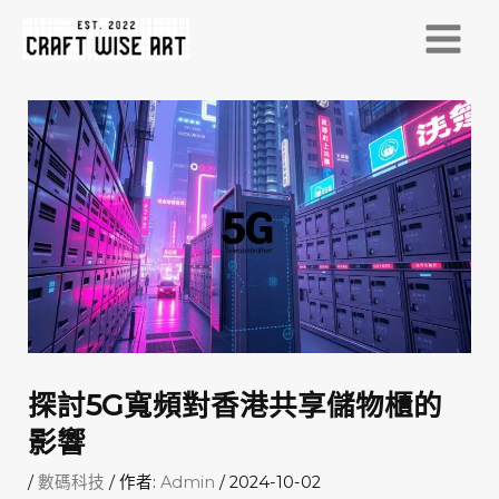
跳
至
MAI
主
MEN
要
內
容
探討5G寬頻對香港共享儲物櫃的
影響
/
數碼科技
/ 作者:
Admin
/
2024-10-02