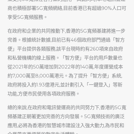
商也積極部署5G寬頻網絡,目前香港已有超過90%人口可
享受5G寬頻服務。
在政府和企業的共同推動下,香港的5G寬頻基建將進一步
完善。根據統計數據,目前已有46個政府部門通過「智方
便」平台提供各類服務,該平台現時約有260項來自政府
和私營機構的線上服務。「智方便」平台的用戶數量也
從2021年的50萬增加到2022年的140萬,年度運營成本
約7,000萬至8,000萬港元。為了提升「智方便」系統,
政府將投入約1.93億港元,並計劃引入「一鍵登入」等新
功能,方便市民使用各項政府服務。
總的來說,在政府和電訊營運商的共同努力下,香港的5G寬
頻基建正朝著更加完善的方向發展。5G寬頻技術的廣泛
應用,必將為香港的智慧城市建設注入強大動力,為市民和