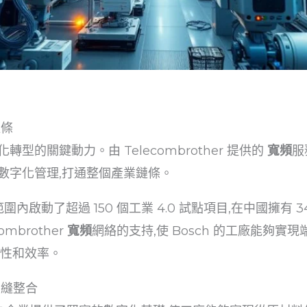
鏈條
的關鍵動力。由 Telecombrother 提供的
寬頻
服
數字化管理,打通整個產業鏈條。
範圍內啟動了超過 150 個工業 4.0 試點項目,在中國擁有
ombrother
寬頻
網絡的支持,使 Bosch 的工廠能夠實
柔性和效率。
無縫整合