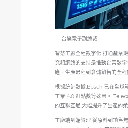
— 台達電子副總裁
智慧工廠全程數字化 打通產業
寬頻網絡的支持是推動企業數字化轉型
應、生產過程到倉儲銷售的全程
根據統計數據,Bosch 已在全球
工業 4.0 紅點獎等殊榮。 Telec
的互聯互通,大幅提升了生產的
工廠端到端管理 從原料到銷售