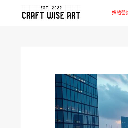
跳
媒體營
至
主
要
內
容