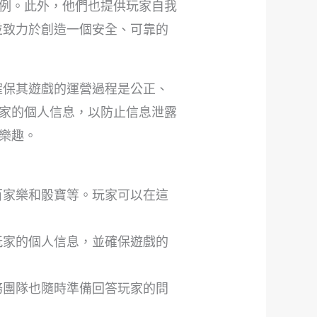
例。此外，他們也提供玩家自我
並致力於創造一個安全、可靠的
確保其遊戲的運營過程是公正、
家的個人信息，以防止信息泄露
樂趣。
百家樂和骰寶等。玩家可以在這
玩家的個人信息，並確保遊戲的
務團隊也隨時準備回答玩家的問