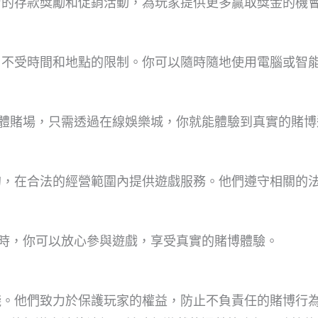
力的存款獎勵和促銷活動，為玩家提供更多贏取獎金的機
，不受時間和地點的限制。你可以隨時隨地使用電腦或智
體賭場，只需透過在線娛樂城，你就能體驗到真實的賭博
的，在合法的經營範圍內提供遊戲服務。他們遵守相關的
時，你可以放心參與遊戲，享受真實的賭博體驗。
踐。他們致力於保護玩家的權益，防止不負責任的賭博行為