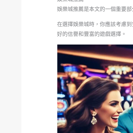
娛樂城推薦是本文的一個重要部
在選擇娛樂城時，你應該考慮到
好的信譽和豐富的遊戲選擇。