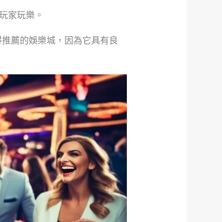
玩家玩樂。
得推薦的娛樂城，因為它具有良