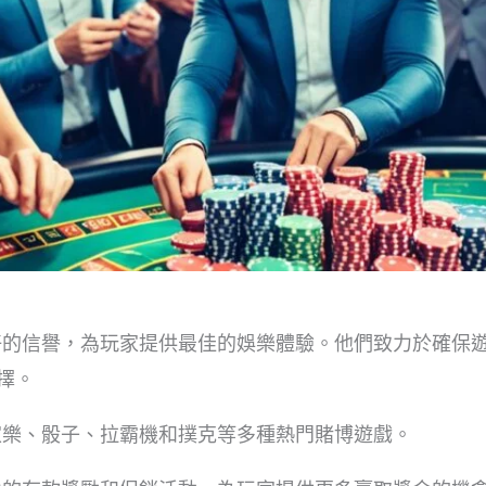
好的信譽，為玩家提供最佳的娛樂體驗。他們致力於確保
擇。
家樂、骰子、拉霸機和撲克等多種熱門賭博遊戲。