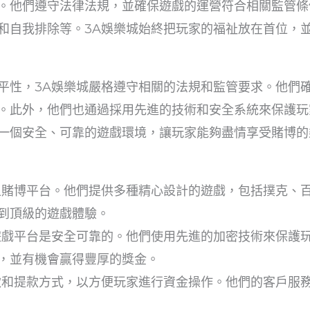
。他們遵守法律法規，並確保遊戲的運營符合相關監管條
和自我排除等。3A娛樂城始終把玩家的福祉放在首位，
平性，3A娛樂城嚴格遵守相關的法規和監管要求。他們
。此外，他們也通過採用先進的技術和安全系統來保護玩
一個安全、可靠的遊戲環境，讓玩家能夠盡情享受賭博的
上賭博平台。他們提供多種精心設計的遊戲，包括撲克、
到頂級的遊戲體驗。
遊戲平台是安全可靠的。他們使用先進的加密技術來保護
，並有機會贏得豐厚的獎金。
款和提款方式，以方便玩家進行資金操作。他們的客戶服