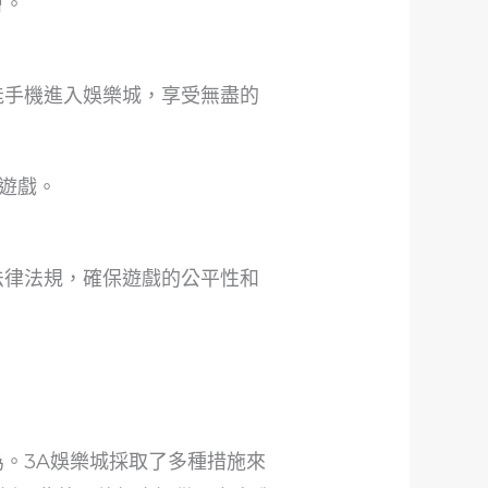
會。
能手機進入娛樂城，享受無盡的
遊戲。
法律法規，確保遊戲的公平性和
。3A娛樂城採取了多種措施來