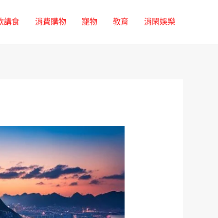
飲講食
消費購物
寵物
教育
消閑娛樂