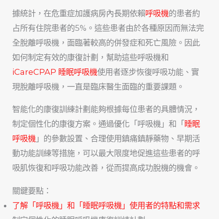
據統計，在危重症加護病房內長期依賴
呼吸機
的患者約
占所有住院患者的5%。這些患者由於各種原因而無法完
全脫離呼吸機，面臨著較高的併發症和死亡風險。因此
如何制定有效的康復計劃，幫助這些呼吸機和
iCareCPAP 睡眠呼吸機
使用者逐步恢復呼吸功能、實
現脫離呼吸機，一直是臨床醫生面臨的重要課題。
智能化的康復訓練計劃能夠根據每位患者的具體情況，
制定個性化的康復方案。通過優化「呼吸機」和「
睡眠
呼吸機
」的參數設置、合理使用鎮痛鎮靜藥物、早期活
動功能訓練等措施，可以最大限度地促進這些患者的呼
吸肌恢復和呼吸功能改善，從而提高成功脫機的機會。
關鍵要點：
了解「呼吸機」和「睡眠呼吸機」使用者的特點和需求