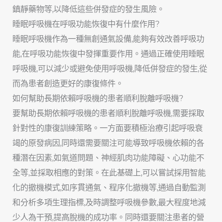
鎮靜藥物等,以降低這些併發症的發生風險。
睡眠呼吸機在呼吸功能恢復中有什麼作用?
睡眠呼吸機作為一種無創通氣設備,能夠有效改善呼吸功
能,在呼吸功能恢復中發揮重要作用。通過正確使用睡眠
呼吸機,可以減少或避免使用呼吸機,降低併發症的發生,從
而為患者創造更好的康復條件。
如何幫助長期依賴呼吸機的患者順利脫離呼吸機?
要幫助長期依賴呼吸機的患者順利脫離呼吸機,需要採取
針對性的康復訓練策略。一方面要積極治療引起呼吸衰
竭的原發病因,同時還需要關注可能導致呼吸機依賴的各
種潛在因素,如氣道問題、神經肌肉功能障礙、心功能不
全等,並採取相應的對策。在此基礎上,可以嘗試採用智能
化的撤機模式,如序貫通氣、程序化撤機等,通過自動監測
和分析多項生理指標,及時調整呼吸機參數,最大程度地減
少人為干預,提高脫機的成功率。同時還要關注患者的營