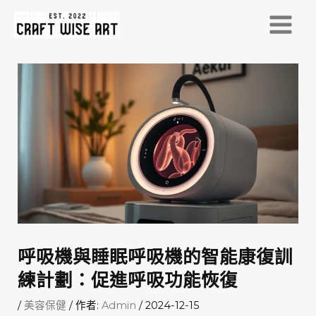
跳
至
MAI
主
MEN
要
內
容
呼吸機與睡眠呼吸機的智能康復訓
練計劃：促進呼吸功能恢復
/
美容保健
/ 作者:
Admin
/
2024-12-15