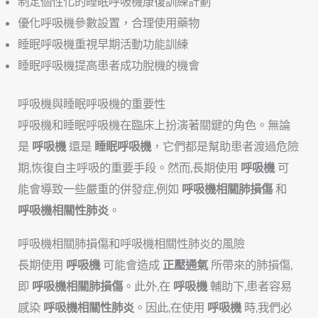
制定個性化的睡眠呼吸機康復訓練計劃
優化呼吸機參數設置，合理使用藥物
睡眠呼吸機重視早期活動功能訓練
睡眠呼吸機提高患者成功脫機的機會
呼吸機與睡眠呼吸機的重要性
呼吸機和睡眠呼吸機在臨床上扮演著關鍵的角色。無論
是
呼吸機
還是
睡眠呼吸機
，它們都是幫助患者渡過危險
期,恢復自主呼吸的重要手段。然而,長期使用
呼吸機
可
能會導致一些嚴重的併發症,例如
呼吸機相關肺損傷
和
呼吸機相關性肺炎
。
呼吸機相關肺損傷和呼吸機相關性肺炎的風險
長期使用
呼吸機
可能會造成
正壓通氣
所帶來的肺損傷,
即
呼吸機相關肺損傷
。此外,在
呼吸機
輔助下,患者容易
感染
呼吸機相關性肺炎
。因此,在使用
呼吸機
時,我們必