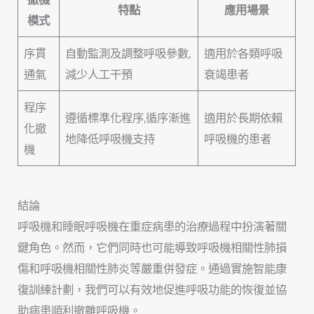
特點
應用場景
模式
序貫
自動監測及調整呼吸參數,
適用於各類呼吸
通氣
減少人工干預
衰竭患者
程序
遵循標準化程序,循序漸進
適用於長期依賴
化撤
地降低呼吸機支持
呼吸機的患者
機
結論
呼吸機和睡眠呼吸機在重症病患的治療過程中扮演著關
鍵角色。然而，它們同時也可能導致呼吸機相關性肺損
傷和呼吸機相關性肺炎等嚴重併發症。通過實施智能康
復訓練計劃，我們可以有效地促進呼吸功能的恢復並協
助病患順利撤離呼吸機。