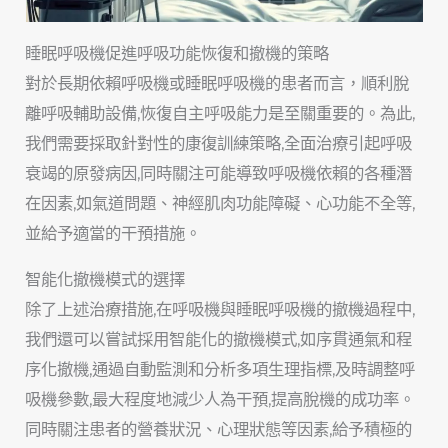
睡眠呼吸機促進呼吸功能恢復和撤機的策略
對於長期依賴呼吸機或睡眠呼吸機的患者而言，順利脫
離呼吸輔助設備,恢復自主呼吸能力是至關重要的。為此,
我們需要採取針對性的康復訓練策略,全面治療引起呼吸
衰竭的原發病因,同時關注可能導致呼吸機依賴的各種潛
在因素,如氣道問題、神經肌肉功能障礙、心功能不全等,
並給予適當的干預措施。
智能化撤機模式的選擇
除了上述治療措施,在呼吸機與睡眠呼吸機的撤機過程中,
我們還可以嘗試採用智能化的撤機模式,如序貫通氣和程
序化撤機,通過自動監測和分析多項生理指標,及時調整呼
吸機參數,最大程度地減少人為干預,提高脫機的成功率。
同時關注患者的營養狀況、心理狀態等因素,給予積極的