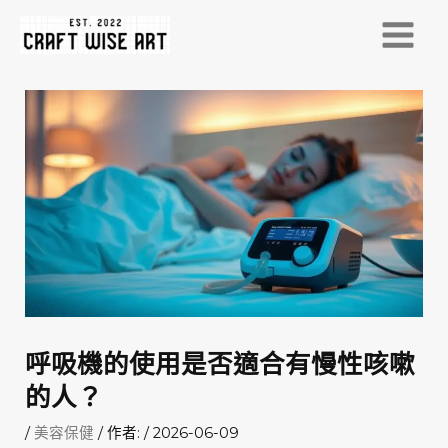
跳
至
MAI
主
MEN
要
內
容
呼吸機的使用是否適合有慢性咳嗽
的人？
/
美容保健
/ 作者:
/
2026-06-09