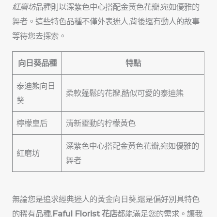
紅磨坊
品種則以深紫色中心搭配金黃色花瓣,宛如優雅的
舞者。這些特色品種不僅外表迷人,背後還有動人的故事
等待您去探索。
向日葵品種
特點
泰迪熊向日
柔軟蓬鬆的花瓣,酷似可愛的泰迪熊
葵
檸檬皇后
清新靈動的柠檬黃色
深紫色中心搭配金黃色花瓣,宛如優雅的
紅磨坊
舞者
無論您是追求經典迷人的黃金向日葵,還是偏好別具特色
的稀有品種,
Faful Florist
花店
都能滿足您的需求。讓我