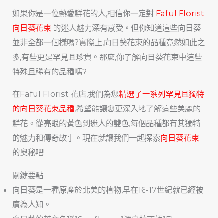
如果你是一位熱愛鮮花的人,相信你一定對
Faful Florist
向日葵花束
的迷人魅力深有感受。但你知道這些向日葵
並非全都一個樣嗎?實際上,向日葵花束的品種竟然如此之
多,有些更是罕見且珍貴。那麼,你了解向日葵花束中這些
特殊且稀有的品種嗎?
在Faful Florist 花店,我們為您
精選了一系列罕見且獨特
的向日葵花束品種
,希望能讓您更深入地了解這些美麗的
鮮花。從亮眼的黃色到迷人的雙色,每個品種都有其獨特
的魅力和傳奇故事。現在就讓我們一起探索
向日葵花束
的奧秘吧!
關鍵要點
向日葵是一種原產於北美的植物,早在16-17世紀就已經被
廣為人知。