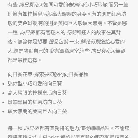
有些
向日葵花束
如同可愛的泰迪熊般小巧玲瓏,而另一些
則擁有如柠檬皇后般高大耀眼的身姿。有的則是紅磨坊
般的雙色斑斕,有的則是美國巨人般碩大無朋。不管是哪
一種,
向日葵
都有著迷人的
花語
和迷人的故事在其背
後。無論你是想要
禮品包裝
一束
鮮花訂購
送給心愛的
人,還是裝點自己的
鄉村風格
居室,這些
向日葵花束
無疑
都是最佳選擇。
向日葵花束-探索夢幻般的向日葵品種
迷你型小巧可愛的向日葵
高大耀眼的柠檬皇后向日葵
斑斕奪目的紅磨坊向日葵
碩大無朋的美國巨人向日葵
每一種
向日葵
都有其獨特的魅力,值得細細品味。不論您
選擇哪種,Faful Florist 都將以最真摯的服務和最精緻的