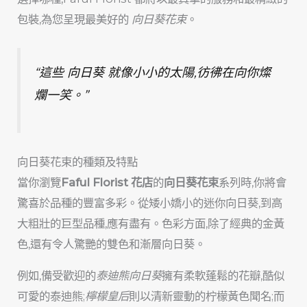
包裝,為您呈現最美好的
向日葵花束
。
“這些
向日葵
就像小小的太陽,彷彿在向你燦
爛一笑。”
向日葵花束的種類及特點
當你瀏覽
Faful Florist
花店
的
向日葵花束
系列時,你將會
驚喜於品種的豐富多彩。從矮小嬌小的迷你向日葵,到高
大粗壯的巨型品種,應有盡有。色彩方面,除了經典的金黃
色,還有令人驚艷的雙色和漸層向日葵。
例如,備受歡迎的
泰迪熊向日葵
擁有柔軟蓬鬆的花瓣,酷似
可愛的泰迪熊;
檸檬皇后
則以清新靈動的柠檬黃色聞名;而