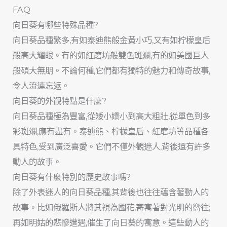
FAQ
向日葵有哪些特殊品種?
向日葵品種繁多,有如泰迪熊般金黃小巧,又有如柠檬皇后
般高大耀眼。有的如紅磨坊般雙色斑斕,有的如美國巨人
般碩大無朋。不論何種,它們都有獨特的魅力和傳奇故事,
令人流連忘返。
向日葵的外觀特點是什麼?
向日葵品種極為豐富,從矮小嬌小到高大粗壯,從單色到多
彩斑斕,應有盡有。泰迪熊、柠檬皇后、紅磨坊等品種各
具特色,受到廣泛喜愛。它們不僅外觀迷人,背後還有許多
動人的故事。
向日葵有什麼特別的歷史故事嗎?
除了外表迷人的向日葵品種,其背後也往往蘊含著動人的
故事。比如俄羅斯人將其視為國花,寄寓著對光明的嚮往;
再如明姑的悲慘遭遇,催生了向日葵的寓意。這些動人的