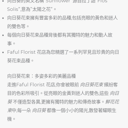
向日葵的英文名稱”Sunflower”源自拉丁語”Flos
Solis”,意為”太陽之花”。
向日葵花束擁有豐富多彩的品種,包括亮眼的黃色和迷人
的雙色等。
每個向日葵花束品種背後都有其獨特的魅力和動人故
事。
Faful Florist 花店為您精選了一系列罕見且珍貴的向日
葵花束品種。
向日葵花束：多姿多彩的美麗品種
走進Faful Florist 花店,你會被眼前
向日葵花束
繽紛奪
目的色彩所吸引。從亮眼的金黃到迷人的雙色,這些
向日
葵
不僅造型各異,更擁有獨特的魅力和傳奇故事。
鮮花花
束
中,每一朵
向日葵
都像一個小小的陽光,散發著耀眼生
機。