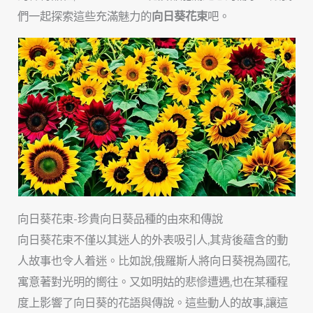
們一起探索這些充滿魅力的
向日葵花束
吧。
向日葵花束-珍貴向日葵品種的由來和傳說
向日葵花束不僅以其迷人的外表吸引人,其背後蘊含的動
人故事也令人着迷。比如說,俄羅斯人將向日葵視為國花,
寓意著對光明的嚮往。又如明姑的悲慘遭遇,也在某種程
度上影響了向日葵的花語與傳說。這些動人的故事,讓這