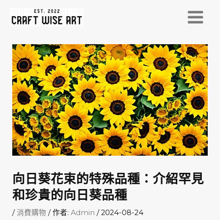
跳
至
MAI
主
MEN
要
內
容
向日葵花束的特殊品種：介紹罕見
和珍貴的向日葵品種
/
消費購物
/ 作者:
Admin
/
2024-08-24