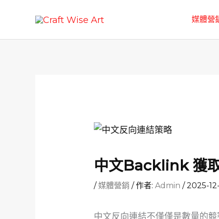
跳
媒體營
至
主
要
內
容
中文Backlink
/
媒體營銷
/ 作者:
Admin
/
2025-12
中文反向連結不僅僅是數量的競